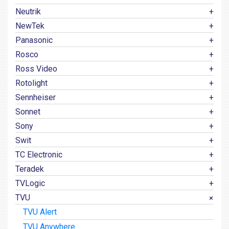
Neutrik
NewTek
Panasonic
Rosco
Ross Video
Rotolight
Sennheiser
Sonnet
Sony
Swit
TC Electronic
Teradek
TVLogic
TVU
TVU Alert
TVU Anywhere