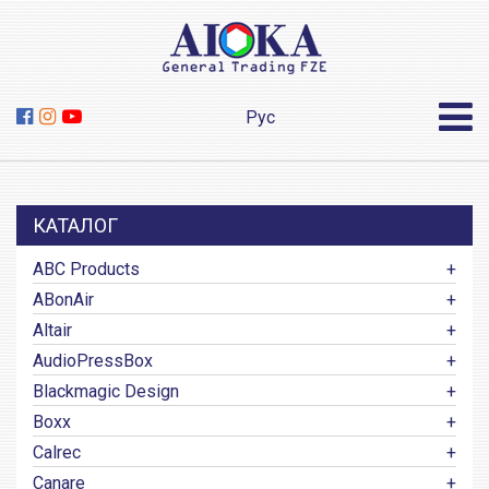
Рус
КАТАЛОГ
ABC Products
ABonAir
Altair
AudioPressBox
Blackmagic Design
Boxx
Calrec
Canare