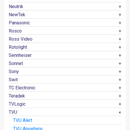
Neutrik
NewTek
Panasonic
Rosco
Ross Video
Rotolight
Sennheiser
Sonnet
Sony
Swit
TC Electronic
Teradek
TVLogic
TVU
TVU Alert
TVU Anywhere