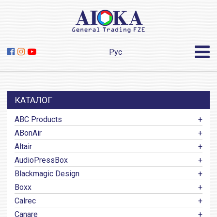
Рус
КАТАЛОГ
ABC Products
ABonAir
Altair
AudioPressBox
Blackmagic Design
Boxx
Calrec
Canare