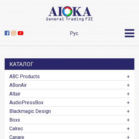
Рус
КАТАЛОГ
ABC Products
ABonAir
Altair
AudioPressBox
Blackmagic Design
Boxx
Calrec
Canare