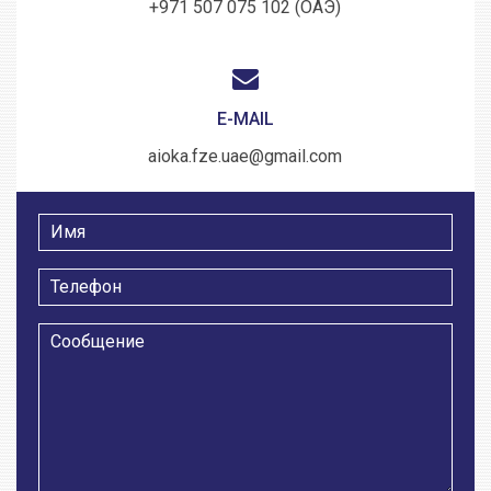
+971 507 075 102 (ОАЭ)
E-MAIL
aioka.fze.uae@gmail.com