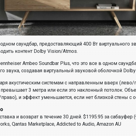
в одном саундбар, предоставляющий 400 Вт виртуального зву
дить контент Dolby Vision/Atmos.
ennheiser Ambeo Soundbar Plus, что это все в одном саунд
 звука, создавая виртуальный звуковой оболочкой Dolby A
даря акустическим системам с направленным вверх (лево/п
 превышает 3 метра или если это наклонный потолок. Объ
раво), и эффект уменьшается, если нет близкой стены с о
во
оставка и возврат в течение 30 дней. $1195.95 за сабвуфер 
orks, Qantas Marketplace, Addicted to Audio, Amazon AU