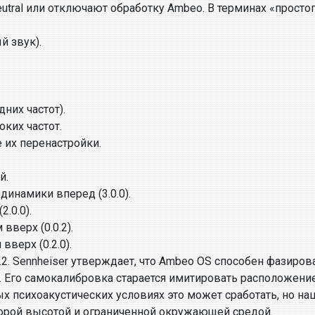
al или отключают обработку Ambeo. В терминах «простого»
й звук).
дних частот).
оких частот.
е их перенастройки.
й.
инамики вперед (3.0.0).
.0.0).
верх (0.0.2).
верх (0.2.0).
1.2. Sennheiser утверждает, что Ambeo OS способен фазиро
4. Его самокалибровка старается имитировать расположен
 психоакустических условиях это может сработать, но наш
торой высотой и ограниченной окружающей средой.