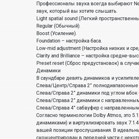
Профессионалы звука всегда выбирают Neutr
звук, который вы хотите слышать.
Light spatial sound (Легкий пространственны
Regular (Обычный).
Boost (Усиление).
Foundation – настройка баса.
Low-mid adjustment (Настройка низких и сре
Clarity and Brilliance – настройка средне-выс
Preset reset (Сброс предустановок) в случа
Динамики
В саундбаре девять динамиков и усилителе
Слева/Центр/Справа 2” полнодиапазонные д
Слева/Справа 2” динамики под углом вбок (2
Слева/Справа 2” динамики с направленным в
Слева/Справа 4” сабвуфер с направленным в
Согласно терминологии Dolby Atmos, это 5.
динамиками) и виртуализировать звук 7.1.
вашей позиции прослушивания. В идеальных
сконцентрирован в передней части с неко