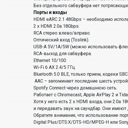
Без отдельного сабвуфера нет потрясающих 
Порты и входы
HDMI eARC 2.1 48Gbps – необходимо исполь
2 x HDMI 2.0a 18Gbps.
RCA стерео влево/вправо.
Оптический вход (Toslink).
USB-A 5V/1A/5W (можно использовать флеш
RCA-выход для сабвуфера.
Ethernet 10/100.
Wi-Fi 6 AX 2.4/5 ГГц.
Bluetooth 5.0 BLE, только прием, кодеки SBC
AAC – запоминает последние шесть устрой
Spotify Connect через домашнюю сеть.
Работает с Chromecast, Apple AirPlay 2 и Tida
Хотя у него есть 2 x HDMI входа, они 2.0a
и передавать звук на саундбар. Они имеют 
Обратите внимание, что использование пор
Digital Plus/DTS:X/DTS-HD/MPEG-H или Sony 