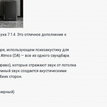
ка 7.1.4. Это отличное дополнение к
баре, использующем психоакустику для
tmos (DA) — все из одного саундбара.
раво), которые отражают звук от потолка.
емный звук создается акустическими
беих сторон.
(черный)