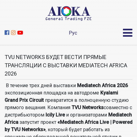
Рус
TVU NETWORKS БУДЕТ ВЕСТИ ПРЯМЫЕ
ТРАНСЛЯЦИИ С ВЫСТАВКИ MEDIATECH AFRICA
2026
В течение трех дней выставки
Mediatech Africa 2026
экспозиционная площадка на автодроме
Kyalami
Grand Prix Circuit
превратится в полноценную студию
прямого вещания. Компания
TVU Networks
совместно с
дистрибьютором
Icily Live
и организаторами
Mediatech
Africa
запустит проект
«Mediatech Africa Live | Powered
by TVU Networks»
, который будет работать из
специально оборудованной вещательной студии в