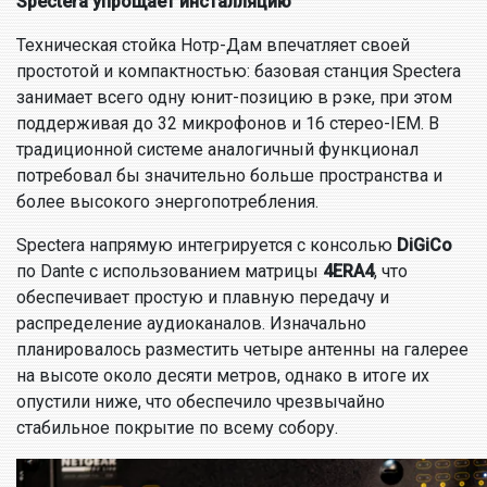
Spectera упрощает инсталляцию
Техническая стойка Нотр-Дам впечатляет своей
простотой и компактностью: базовая станция Spectera
занимает всего одну юнит-позицию в рэке, при этом
поддерживая до 32 микрофонов и 16 стерео-IEM. В
традиционной системе аналогичный функционал
потребовал бы значительно больше пространства и
более высокого энергопотребления.
Spectera напрямую интегрируется с консолью
DiGiCo
по Dante с использованием матрицы
4ERA4
, что
обеспечивает простую и плавную передачу и
распределение аудиоканалов. Изначально
планировалось разместить четыре антенны на галерее
на высоте около десяти метров, однако в итоге их
опустили ниже, что обеспечило чрезвычайно
стабильное покрытие по всему собору.