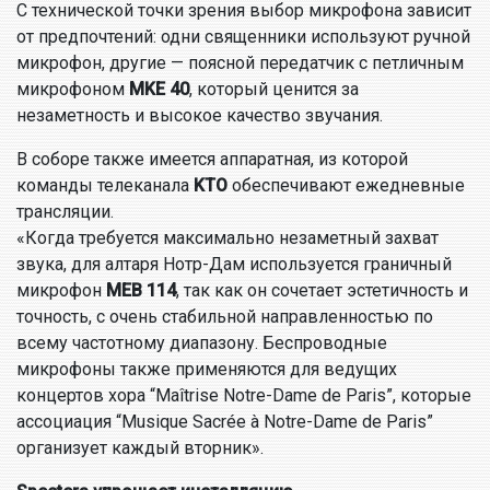
С технической точки зрения выбор микрофона зависит
от предпочтений: одни священники используют ручной
микрофон, другие — поясной передатчик с петличным
микрофоном
MKE 40
, который ценится за
незаметность и высокое качество звучания.
В соборе также имеется аппаратная, из которой
команды телеканала
KTO
обеспечивают ежедневные
трансляции.
«Когда требуется максимально незаметный захват
звука, для алтаря Нотр-Дам используется граничный
микрофон
MEB 114
, так как он сочетает эстетичность и
точность, с очень стабильной направленностью по
всему частотному диапазону. Беспроводные
микрофоны также применяются для ведущих
концертов хора “Maîtrise Notre-Dame de Paris”, которые
ассоциация “Musique Sacrée à Notre-Dame de Paris”
организует каждый вторник».