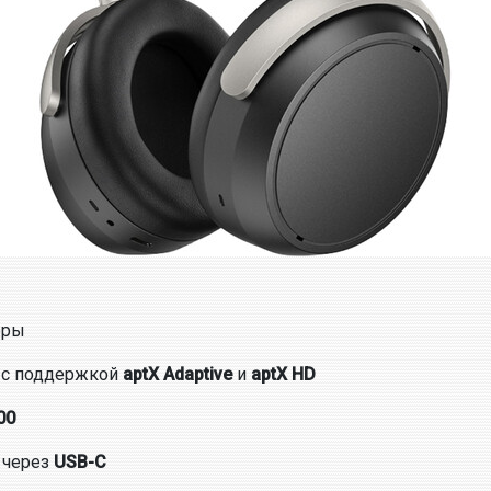
еры
h с поддержкой
aptX Adaptive
и
aptX HD
00
 через
USB-C