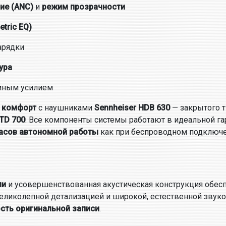
ие (ANC)
и
режим прозрачности
tric EQ)
арядки
ура
мным усилием
и комфорт
с наушниками
Sennheiser HDB 630
— закрытого т
TD 700
. Все компоненты системы работают в идеальной г
часов автономной работы
как при беспроводном подключени
ли
и усовершенствованная акустическая конструкция обе
еликолепной детализацией и широкой, естественной звук
ость оригинальной записи
.