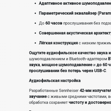
Адаптивное активное шумоподавлен
Параметрический эквалайзер (Parame
До
60 часов
прослушивания без подз
Совершенная акустическая архитект
Лёгкая конструкция
с низким прижи
Ощутите аудиофильское качество звука 
шумоподавлением и Bluetooth-адаптером
B
звука
,
мощное шумоподавление
и
до 60 
прослушивании без потерь через USB-C
.
Аудиофильская настройка
Разработанные Sennheiser
42-мм излучате
звучание
с живыми средними частотами, в
обработка сохраняет
чистоту и достоверн