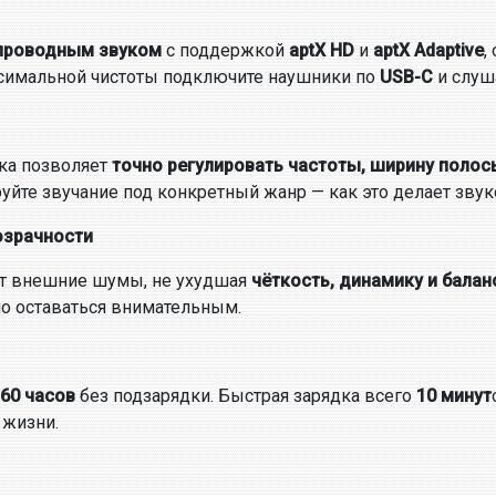
проводным звуком
с поддержкой
aptX HD
и
aptX Adaptive
,
ксимальной чистоты подключите наушники по
USB-C
и слуш
ка позволяет
точно регулировать частоты, ширину полос
руйте звучание под конкретный жанр — как это делает звук
озрачности
т внешние шумы, не ухудшая
чёткость, динамику и балан
о оставаться внимательным.
60 часов
без подзарядки. Быстрая зарядка всего
10 минут
 жизни.