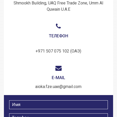
Shmookh Building, UAQ Free Trade Zone, Umm Al
Quwain U.A.E
ТЕЛЕФОН
+971 507 075 102 (ОАЭ)
E-MAIL
aioka.fze.uae@gmail.com