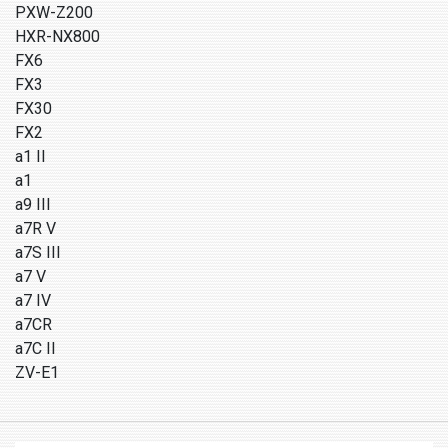
PXW-Z200
HXR-NX800
FX6
FX3
FX30
FX2
a1 II
a1
a9 III
a7R V
a7S III
a7 V
a7 IV
a7CR
a7C II
ZV-E1