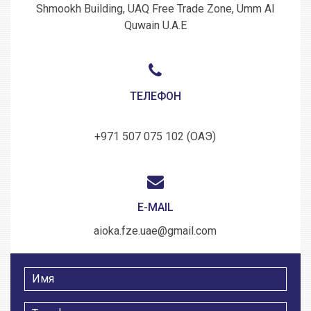
Shmookh Building, UAQ Free Trade Zone, Umm Al
Quwain U.A.E
ТЕЛЕФОН
+971 507 075 102 (ОАЭ)
E-MAIL
aioka.fze.uae@gmail.com