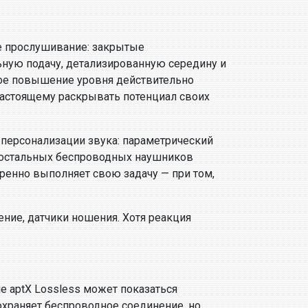
е прослушивание: закрытые
ную подачу, детализированную середину и
ое повышение уровня действительно
настоящему раскрывать потенциал своих
персонализации звука: параметрический
 у остальных беспроводных наушников
еренно выполняет свою задачу — при том,
ение, датчики ношения. Хотя реакция
ие aptX Lossless может показаться
охраняет беспроводное соединение, но