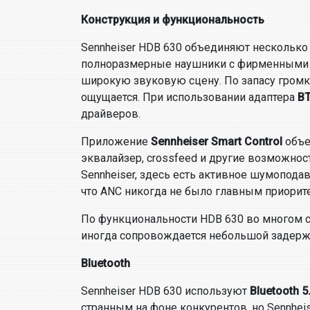
Конструкция и функциональность
Sennheiser HDB 630 объединяют несколько
полноразмерные наушники с фирменными 42
широкую звуковую сцену. По запасу гром
ощущается. При использовании адаптера
BT
драйверов.
Приложение
Sennheiser Smart Control
объе
эквалайзер, crossfeed и другие возможнос
Sennheiser, здесь есть активное шумопода
что ANC никогда не было главным приорит
По функциональности HDB 630 во многом с
иногда сопровождается небольшой задержк
Bluetooth
Sennheiser HDB 630 используют
Bluetooth 5
странным на фоне конкурентов, но Sennhei