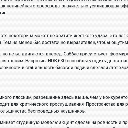
ак нелинейная стереосреда, значительно усиливающая эф
ие.
 хотя некоторым может не хватить жёсткого удара. Это ле
и. Тем не менее бас достаточно выразителен, чтобы ощутим
, но не выдвигаются вперёд. Саббас присутствует, формиру
ся тонким. Напротив, HDB 630 способны уходить достаточн
ность и стабильность басовой подачи сделали этот хара
много плоским, разрешение здесь выше, чем у конкуренто
одит для критического прослушивания. Пространства для 
 большинства беспроводных наушников.
нает студийную модель: акцент сделан на ровность и прос