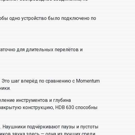
тобы одно устройство было подключено по
таточно для длительных перелётов и
. Это шаг вперёд по сравнению с Momentum
ники.
еление инструментов и глубина
 закрытую конструкцию, HDB 630 способны
ы. Наушники подчёркивают паузы и пустоты
ков звука здесь — одна из лучших среди