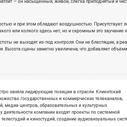
чатлит — он насыщенный, живой, слегка приподнятый и чист
стью и при этом обладают воздушностью. Присутствует лё
зкого или колкого здесь нет, но и скромным это звучание 
стоты не выходят из-под контроля. Они не блестящие, а р
я. Высота сцены заметно увеличена, что добавляет объёма
стро заняла лидирующие позиции в отрасли. Клиентский
ножество государственных и коммерческих телеканалов,
й, медиа-центров, образовательных и культурных
у деятельности компании входят проекты по системной
е телестудий и киностудий, создание аудиовизуальных сис