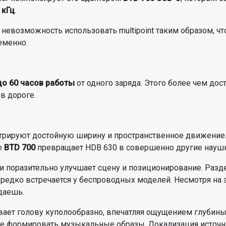
 кГц
.
невозможность использовать multipoint таким образом, ч
еменно.
до 60 часов работы
от одного заряда. Этого более чем дос
в дороге.
стрируют достойную ширину и пространственное движение
е
BTD 700
превращает HDB 630 в совершенно другие науш
и поразительно улучшает сцену и позиционирование. Разд
 редко встречается у беспроводных моделей. Несмотря на
даешь.
вает голову куполообразно, впечатляя ощущением глубин
ее формировать музыкальные образы. Локализация источни