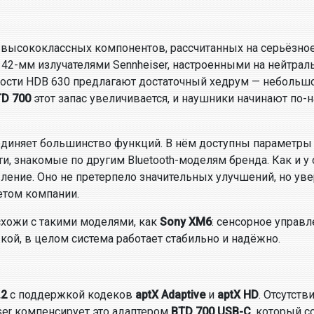
 высококлассных компонентов, рассчитанных на серьёзно
-мм излучателями Sennheiser, настроенными на нейтраль
кости HDB 630 предлагают достаточный хедрум — небольш
D 700
этот запас увеличивается, и наушники начинают по-
диняет большинство функций. В нём доступны параметры 
ти, знакомые по другим Bluetooth-моделям бренда. Как и
вление. Оно не претерпело значительных улучшений, но ув
етом компании.
хожи с такими моделями, как
Sony XM6
: сенсорное управл
ой, в целом система работает стабильно и надёжно.
.2
с поддержкой кодеков
aptX Adaptive
и
aptX HD
. Отсутств
ser компенсирует это адаптером
BTD 700 USB-C
, который с