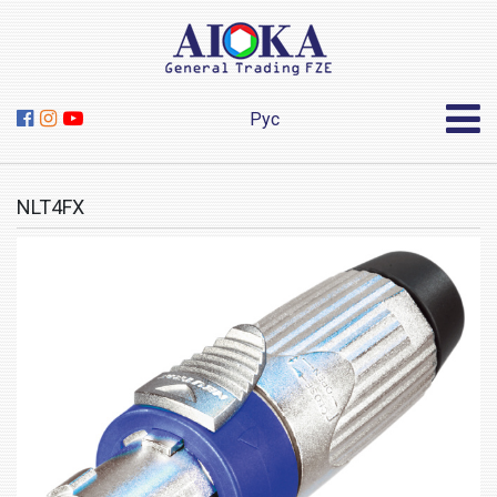
Рус
NLT4FX