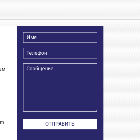
тем
om