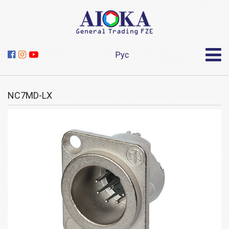
Рус
NC7MD-LX