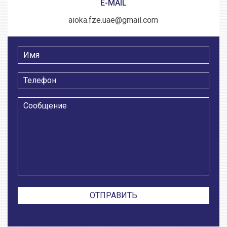
E-MAIL
aioka.fze.uae@gmail.com