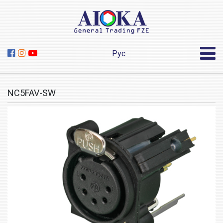
Рус
NC5FAV-SW