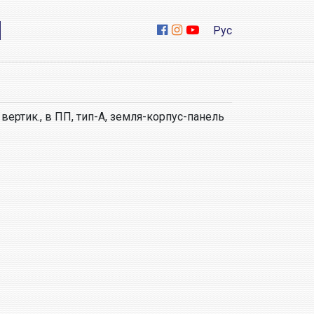
Рус
вертик., в ПП, тип
-A, земля-корпус-панель