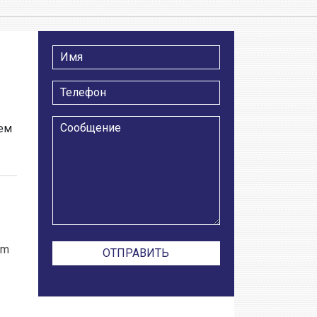
тем
om