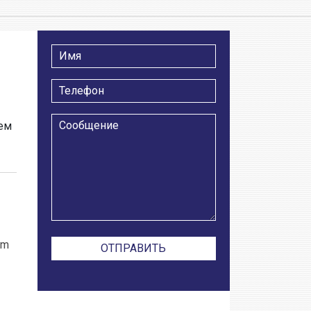
тем
om