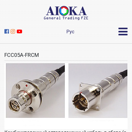
Рус
FCC05A-FRCM