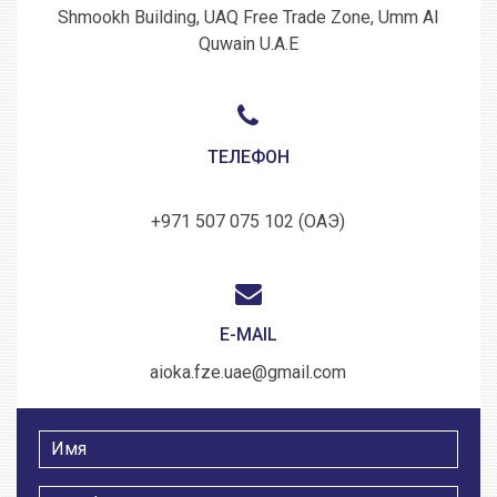
Shmookh Building, UAQ Free Trade Zone, Umm Al
Quwain U.A.E
ТЕЛЕФОН
+971 507 075 102 (ОАЭ)
E-MAIL
aioka.fze.uae@gmail.com